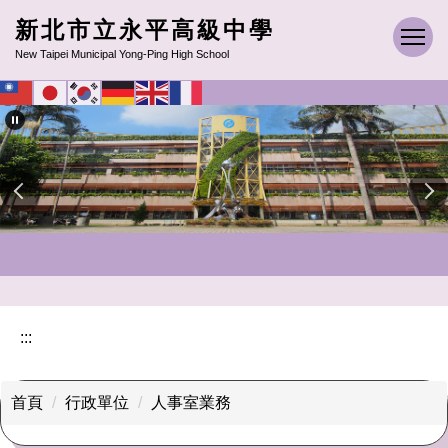
跳
新北市立永平高級中學
到
New Taipei Municipal Yong-Ping High School
主
要
內
容
區
:::
首頁
行政單位
人事室業務