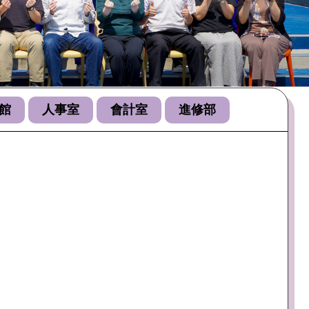
繁星照片
館
人事室
會計室
進修部