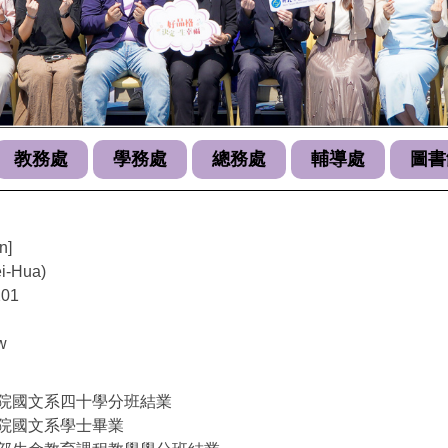
教務處
學務處
總務處
輔導處
圖書
n]
-Hua)
01
w
院國文系四十學分班結業
院國文系學士畢業