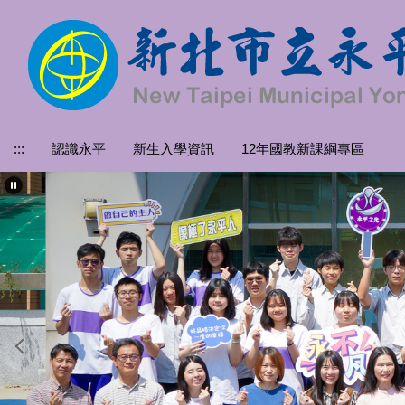
跳
到
主
要
內
容
區
:::
認識永平
新生入學資訊
12年國教新課綱專區