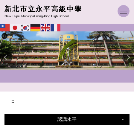
跳
新北市立永平高級中學
到
New Taipei Municipal Yong-Ping High School
主
要
內
容
區
:::
認識永平