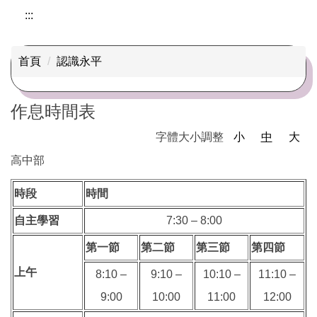
認識永平
:::
校史沿革
首頁
認識永平
校徽校歌
作息時間表
學校願景
字體大小調整
小
中
大
學生圖像
高中部
作息時間
時段
時間
班級概況
自主學習
7:30 – 8:00
永平高中媒體報導
第一節
第二節
第三節
第四節
交通方式與地理位置
上午
8:10 –
9:10 –
10:10 –
11:10 –
9:00
10:00
11:00
12:00