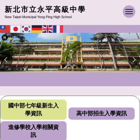
跳
新北市立永平高級中學
到
New Taipei Municipal Yong-Ping High School
主
要
內
容
區
國中部七年級新生入
學資訊
高中部招生入學資訊
進修學校入學相關資
訊