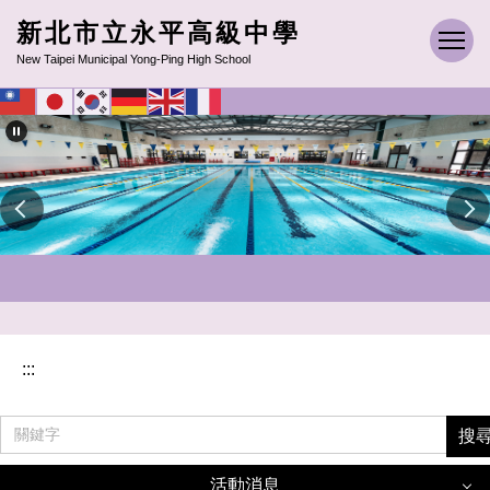
跳
新北市立永平高級中學
到
New Taipei Municipal Yong-Ping High School
主
要
內
容
區
:::
搜
活動消息