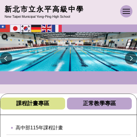
跳
新北市立永平高級中學
到
New Taipei Municipal Yong-Ping High School
主
要
內
容
區
課程計畫專區
正常教學專區
高中部115年課程計畫