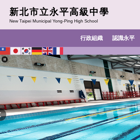
跳
新北市立永平高級中學
到
主
New Taipei Municipal Yong-Ping High School
要
內
行政組織
認識永平
容
區