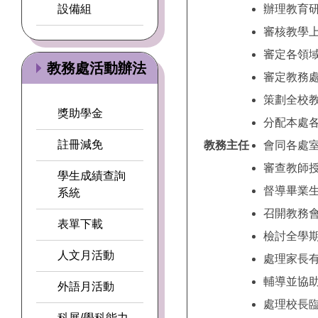
設備組
辦理教育
審核教學
審定各領
教務處活動辦法
審定教務
策劃全校
獎助學金
分配本處
註冊減免
教務主任
會同各處
審查教師
學生成績查詢
督導畢業
系統
召開教務
表單下載
檢討全學
人文月活動
處理家長
輔導並協
外語月活動
處理校長
科展/學科能力