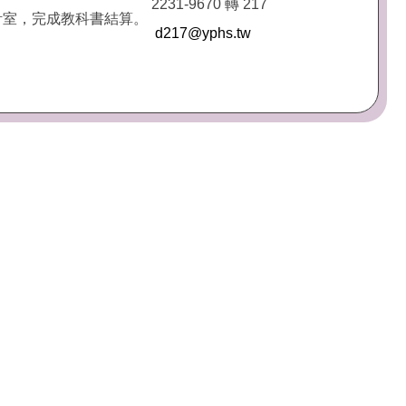
2231-9670 轉 217
計室，完成教科書結算。
d217@yphs.tw