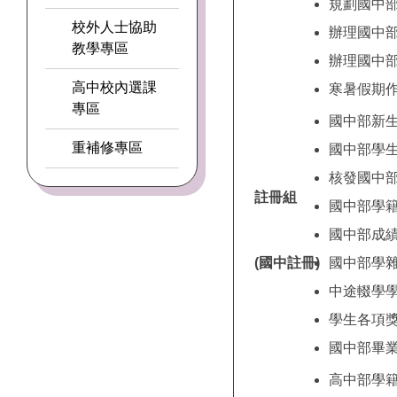
規劃國中
校外人士協助
辦理國中
教學專區
辦理國中
高中校內選課
寒暑假期
專區
國中部新
重補修專區
國中部學
核發國中
註冊組
國中部學
國中部成
(國中註冊)
國中部學
中途輟學
學生各項
國中部畢
高中部學