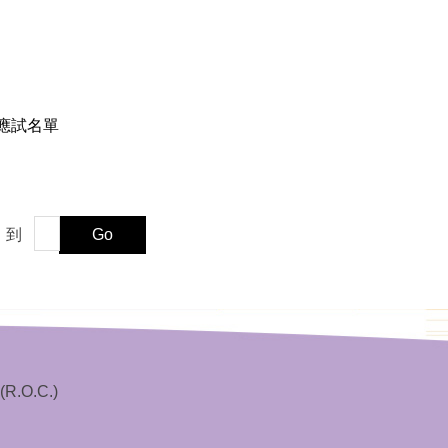
9應試名單
到
Go
(R.O.C.)