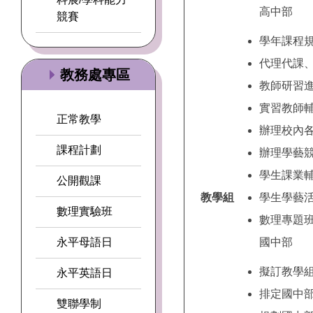
高中部
競賽
學年課程
代理代課
教務處專區
教師研習
實習教師
正常教學
辦理校內
課程計劃
辦理學藝
學生課業
公開觀課
教學組
學生學藝
數理實驗班
數理專題
永平母語日
國中部
擬訂教學
永平英語日
排定國中
雙聯學制