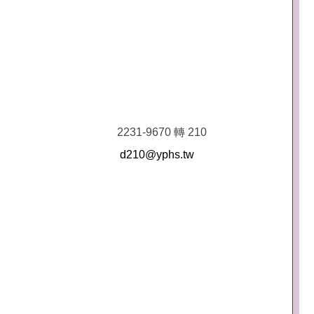
2231-9670 轉 210
d210@yphs.tw