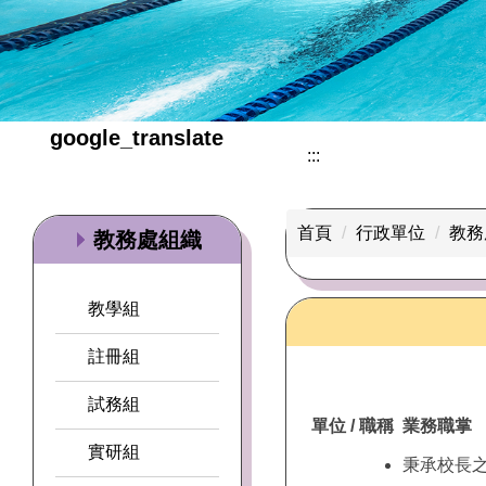
google_translate
:::
首頁
行政單位
教務
教務處組織
教學組
註冊組
試務組
單位 / 職稱
業務職掌
實研組
秉承校長