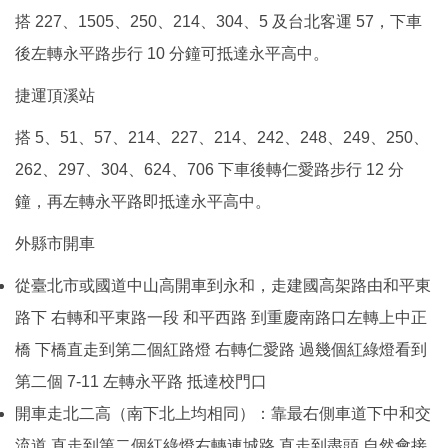
搭 227、1505、250、214、304、5 及台北客運 57，下車
後左轉永平路步行 10 分鐘可抵達永平高中。
捷運頂溪站
搭 5、51、57、214、227、214、242、248、249、250、
262、297、304、624、706 下車後轉仁愛路步行 12 分
鐘，再左轉永平路即抵達永平高中。
外縣市開車
從臺北市或國道中山高開車到永和，走建國高架路由和平東
路下 右轉和平東路一段 和平西路 到重慶南路口左轉上中正
橋 下橋直走到第二個紅路燈 右轉仁愛路 過幾個紅綠燈看到
第二個 7-11 左轉永平路 抵達校門口
開車走北二高（南下北上均相同）：靠最右側車道下中和交
流道 直走到第二個紅綠燈右轉連城路 直走到盡頭 自然會接