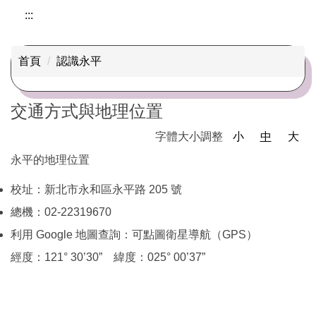
認識永平
:::
校史沿革
首頁
認識永平
校徽校歌
交通方式與地理位置
學校願景
字體大小調整
小
中
大
學生圖像
永平的地理位置
作息時間
校址：新北市永和區永平路 205 號
班級概況
總機：02-22319670
永平高中媒體報導
利用 Google 地圖查詢：可點圖衛星導航（GPS）
經度：121° 30’30” 緯度：025° 00’37”
交通方式與地理位置