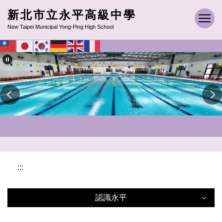
跳
新北市立永平高級中學
到
New Taipei Municipal Yong-Ping High School
主
要
內
容
區
:::
認識永平