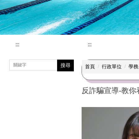
:::
:::
搜尋
首頁
行政單位
學務
反詐騙宣導-教你