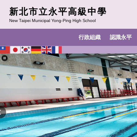
跳
新北市立永平高級中學
到
主
New Taipei Municipal Yong-Ping High School
要
內
行政組織
認識永平
容
區