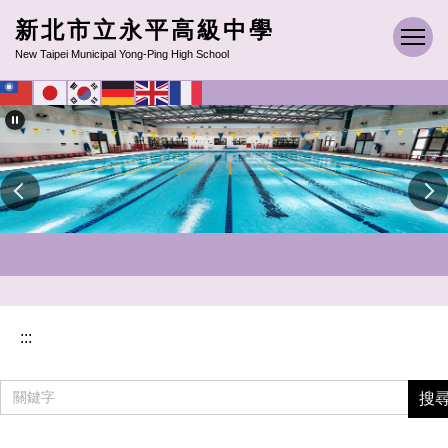
跳
新北市立永平高級中學
到
New Taipei Municipal Yong-Ping High School
主
要
內
容
區
:::
搜