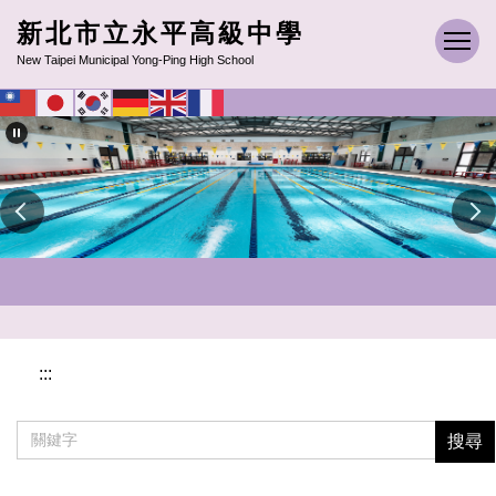
跳
新北市立永平高級中學
到
New Taipei Municipal Yong-Ping High School
主
要
內
容
區
:::
搜尋