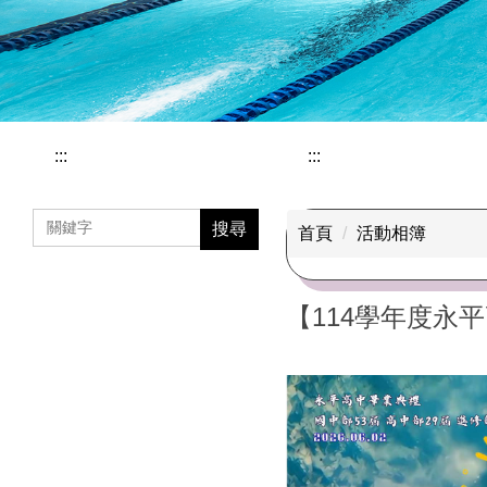
:::
:::
搜尋
首頁
活動相簿
【114學年度永