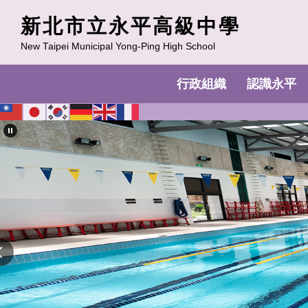
跳
新北市立永平高級中學
到
主
New Taipei Municipal Yong-Ping High School
要
內
行政組織
認識永平
容
區