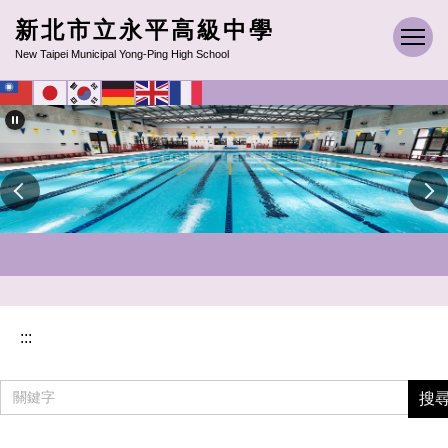
跳
新北市立永平高級中學
到
New Taipei Municipal Yong-Ping High School
主
要
內
容
區
:::
搜