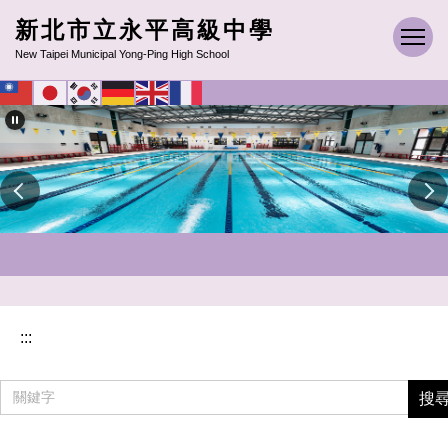
跳
新北市立永平高級中學
到
New Taipei Municipal Yong-Ping High School
主
要
內
容
區
:::
搜