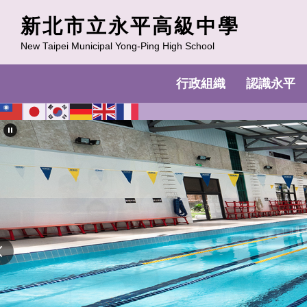
跳
新北市立永平高級中學
到
主
New Taipei Municipal Yong-Ping High School
要
內
行政組織
認識永平
容
區