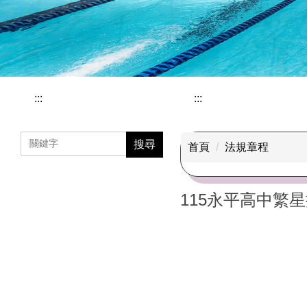
:::
:::
搜尋
首頁
法規章程
115永平高中繁