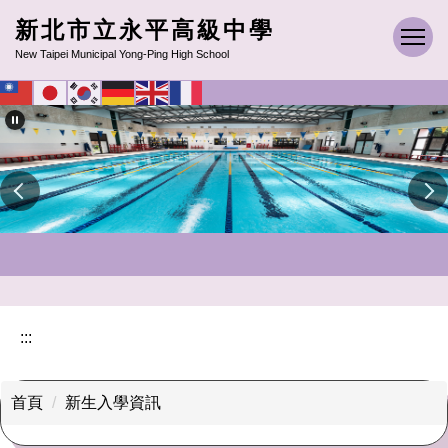
跳
新北市立永平高級中學
到
New Taipei Municipal Yong-Ping High School
主
要
內
容
區
:::
首頁
新生入學資訊