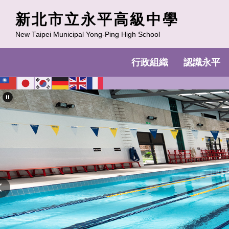
跳
新北市立永平高級中學
到
主
New Taipei Municipal Yong-Ping High School
要
內
行政組織
認識永平
容
區