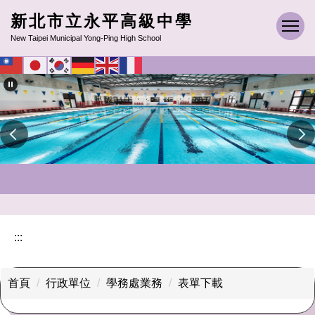
跳
新北市立永平高級中學
到
New Taipei Municipal Yong-Ping High School
主
要
內
容
區
:::
首頁
行政單位
學務處業務
表單下載