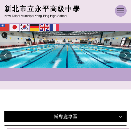
跳
新北市立永平高級中學
到
New Taipei Municipal Yong-Ping High School
主
要
內
容
區
:::
輔導處專區