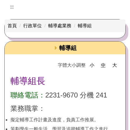
輔導處專區
:::
生活輔導
首頁
行政單位
輔導處業務
輔導組
國中生涯輔導
高中生涯輔導
輔導組
生命教育
字體大小調整
小
中
大
家庭教育
輔導組長
性別教育
聯絡電話：
2231-9670 分機 241
業務職掌：
擬定輔導工作計畫及進度，負責工作推展。
策劃學生一般生活、學習及追蹤輔導工作之進行。