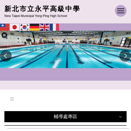
跳
新北市立永平高級中學
到
New Taipei Municipal Yong-Ping High School
主
要
內
容
區
:::
輔導處專區