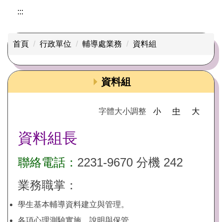
輔導處專區
:::
生活輔導
首頁
行政單位
輔導處業務
資料組
國中生涯輔導
高中生涯輔導
資料組
生命教育
字體大小調整
小
中
大
家庭教育
資料組長
性別教育
聯絡電話：
2231-9670 分機 242
業務職掌：
學生基本輔導資料建立與管理。
各項心理測驗實施、說明與保管。