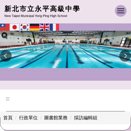
跳
新北市立永平高級中學
到
New Taipei Municipal Yong-Ping High School
主
要
內
容
區
:::
首頁
行政單位
圖書館業務
採訪編輯組