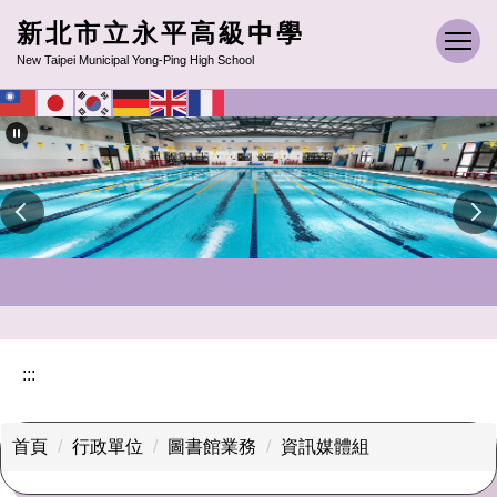
跳
新北市立永平高級中學
到
New Taipei Municipal Yong-Ping High School
主
要
內
容
區
:::
首頁
行政單位
圖書館業務
資訊媒體組